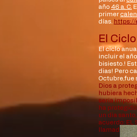
año
46 a. C.
E
primer
calen
días.
https:/
El Cicl
El ciclo anu
incluir el añ
bisiesto.! E
dias! Pero c
Octubre,fue 
Dios a prote
hubiera hech
seria imposi
ha protegido
un dia santo
acuerdo: EL 
llamado "sat