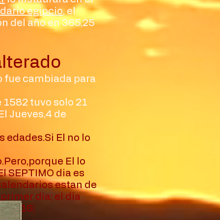
dario egipcio
, el
ón del año en 365,25
alterado
año fue cambiada para
 1582 tuvo solo 21
El Jueves,4 de
 edades.Si El no lo
Pero,porque El lo
El SEPTIMO dia es
calendarios estan de
rimer dia; el dia
3( 2016)