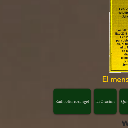
El mens
Radioeltercerangel
La Oracion
Qui