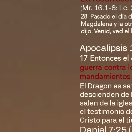
Mr. 16.1-8; Lc.
(
28 Pasado el día d
Magdalena y la otr
dijo. Venid, ved el
Apocalipsis 
17 Entonces el 
guerra contra l
mandamientos de
El Dragon es sa
descienden de l
salen de la igl
el testimonio de
Cristo para el t
Daniel 7:25 