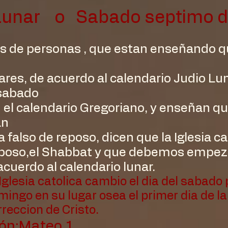
Lunar o Sabado septimo di
s de personas , que estan enseñando qu
res, de acuerdo al calendario Judio Luni
 sabado
el calendario Gregoriano, y enseñan qu
an
 falso de reposo, dicen que la Iglesia c
eposo,el Shabbat y que debemos empeza
cuerdo al calendario lunar.
 Iglesia catolica cambio el dia del sabado 
mingo en su lugar osea el primer dia de l
rreccion de Cristo.
ión:Mateo 1