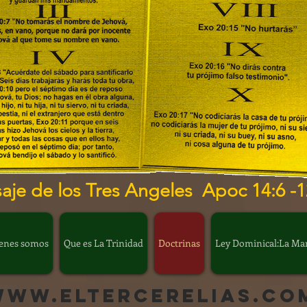
aje de los Tres Angeles Apoc 14:6 -1
enes somos
Que es La Trinidad
Doctrinas
Ley Dominical:La Marc
www.eltercerelias.co