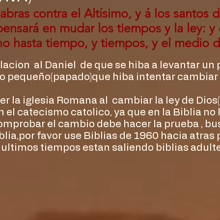
abras contra el Altísimo, y á los santos d
pensará en mudar los tiempos y la ley: y
o hasta tiempo, y tiempos, y el medio 
velacion al Daniel de que se hiba a levantar un
o pequeño(papado)que hiba intentar cambiar l
cer la iglesia Romana al cambiar la ley de Dios
l catecismo catolico, ya que en la Biblia no 
comprobar el cambio debe hacer la prueba , b
iblia,por favor use Biblias de 1960 hacia atras
 ultimos tiempos estan saliendo biblias adul