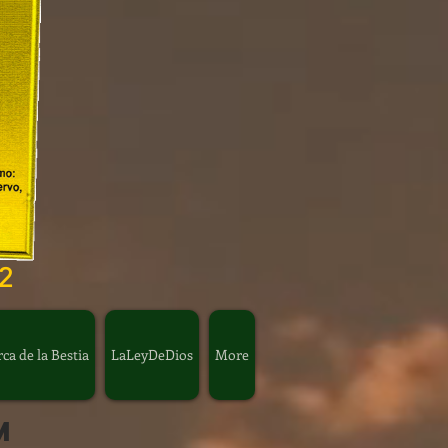
2
a de la Bestia
LaLeyDeDios
More
m