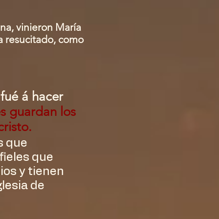
na, vinieron María
ha resucitado, como
 fué á hacer
es guardan los
risto.
s que
fieles que
ios y tienen
glesia de