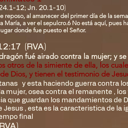
 24.1-12; Jn. 20.1-10)
e reposo, al amanecer del primer día de la sema
a María, a ver el sepulcro.6 No está aquí, pues 
 lugar donde fue puesto el Señor.
12:17 (RVA)
dragón fué airado contra la mujer; y se
os otros de la simiente de ella, los cual
 Dios, y tienen el testimonio de Jesuc
tanas y esta haciendo guerra contra lo
a mujer, osea contra el remanente , los 
esia que guardan los mandamientos de D
 Jesus , esta es la caracteristica de la i
iempo final
(RVA)