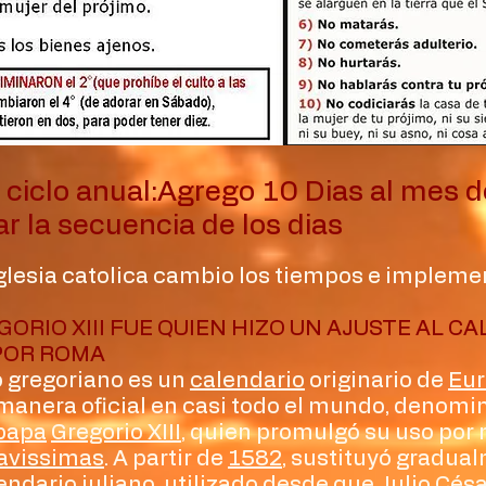
 ciclo anual:Agrego 10 Dias al mes 
r la secuencia de los dias
glesia catolica cambio los tiempos e impleme
GORIO XIII FUE QUIEN HIZO UN AJUSTE AL 
POR ROMA
o gregoriano es un
calendario
originario de
Eu
 manera oficial en casi todo el mundo, denomin
papa
Gregorio XIII
, quien promulgó su uso por 
ravissimas
. A partir de
1582
, sustituyó gradua
endario juliano
, utilizado desde que
Julio Cés