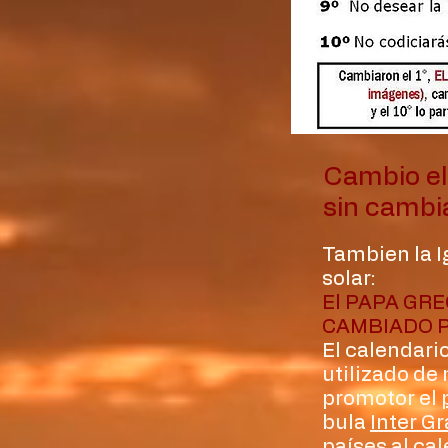
Cambio el
sin cambia
Tambien la I
solar:
El PAPA GRE
CAMBIADO 
El calendari
utilizado de
promotor el
bula
Inter G
países al
cal