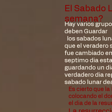
El Sabado 
semana?
Hay varios grupo
deben Guardar
los sabados luna
que el veradero
fue cambiado en 
septimo dia est
guardando un dia
verdadero dia r
sabado lunar dea
Es cierto que la
colocando el do
el dia de la resu
La resurrecc