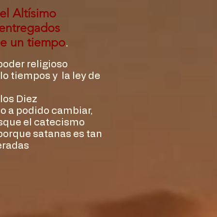
el Altísimo
 entregados
de un tiempo
.
 poder religioso
o tiempos y la ley de
(los Diez
lo a podido cambiar,
usque el catecismo
 porque satanas es tan
teradas