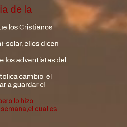
a de la
e los Cristianos
-solar, ellos dicen
e los adventistas del
atolica cambio el
r a guardar el
pero lo hizo
a semana,el cual es