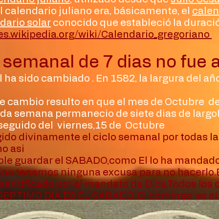
l calendario juliano era, básicamente, el
calen
dario solar
conocido que estableció la duraci
/es.wikipedia.org/wiki/Calendario_gregoriano
o semanal de 7 dias no fue 
al ha sido cambiado . En 1582, la largura del 
o
ste cambio resulto en que el mes de Octubre de
ada semana permanecio de siete dias de largo
seguido del viernes,15 de Octubre
gido divinamente el ciclo semanal por todas las
o asi
ble guardar el SABADO,como El lo ha mandado.
,no tenemos ninguna excusa para no hacerlo.
,santificado por el mandato de Dios.Todos los 
SEPTIMO DIA ES EL SABADO. El domingo es el p
urday" en ingles es el SABADO. cita de C.S 54