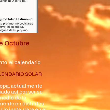
de Octubre
nto el calendario
CALENDARIO SOLAR
ropa
, actualmente
ado así por ser su
medio de la
lmente en distintos
ar
lo instaurara en el