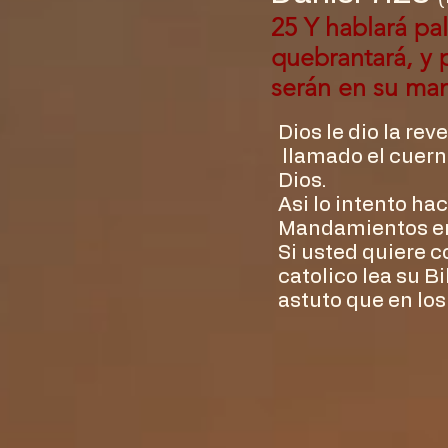
25 Y hablará pal
quebrantará, y 
serán en su man
Dios le dio la re
llamado el cuern
Dios.
Asi lo intento ha
Mandamientos en e
Si usted quiere 
catolico lea su B
astuto que en los